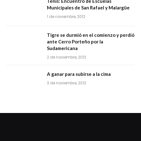
Tenis: Encuentro de Escuelas
Municipales de San Rafael y Malargüe
1 de noviembre, 2012
Tigre se durmió en el comienzo y perdió
ante Cerro Porteño por la
Sudamericana
2 de noviembre, 2012
A ganar para subirse a la cima
3 de noviembre, 2012