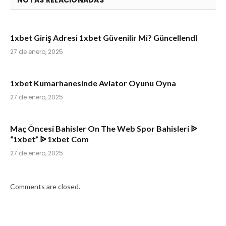
NOTAS RELACIONADAS
1xbet Giriş Adresi 1xbet Güvenilir Mi? Güncellendi̇
27 de enero, 2025
1xbet Kumarhanesinde Aviator Oyunu Oyna
27 de enero, 2025
Maç Öncesi Bahisler On The Web Spor Bahisleri ᐉ
“1xbet” ᐉ 1xbet Com
27 de enero, 2025
Comments are closed.