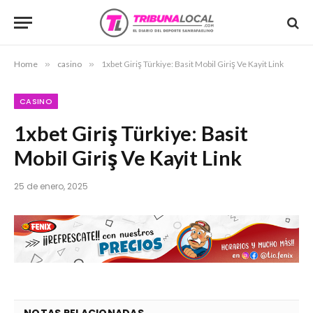
Home
»
casino
»
1xbet Giriş Türkiye: Basit Mobil Giriş Ve Kayit Link
CASINO
1xbet Giriş Türkiye: Basit
Mobil Giriş Ve Kayit Link
25 de enero, 2025