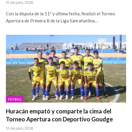
13 de julio, 2026
Con la disputa de la 11ª y última fecha, finalizó el Torneo
Apertura de Primera B de la Liga Sanrafaelina…
FÚTBOL
Huracán empató y comparte la cima del
Torneo Apertura con Deportivo Goudge
12 de julio, 2026