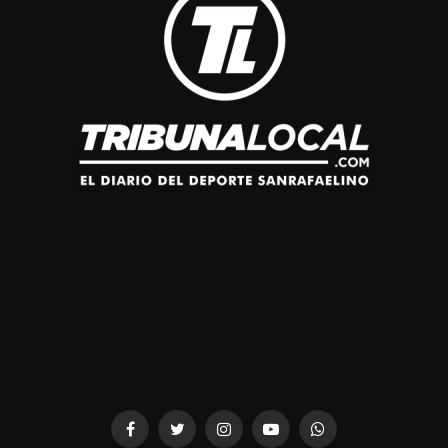
dziwnezegarki.pl
Facebook
Twitter
Instagram
YouTube
WhatsApp