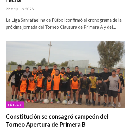
22 de julio, 2026
La Liga Sanrafaelina de Fútbol confirmó el cronograma de la
próxima jornada del Torneo Clausura de Primera A y del…
FÚTBOL
Constitución se consagró campeón del
Torneo Apertura de Primera B