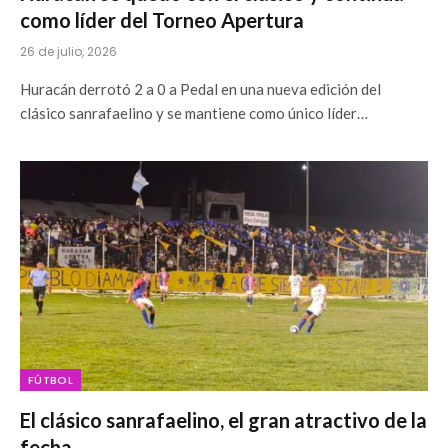
como líder del Torneo Apertura
26 de julio, 2026
Huracán derrotó 2 a 0 a Pedal en una nueva edición del
clásico sanrafaelino y se mantiene como único líder…
FÚTBOL
El clásico sanrafaelino, el gran atractivo de la
fecha