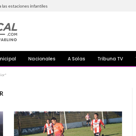
a las estaciones infantiles
nicipal
Nacionales
A Solas
Tribuna TV
ior"
OR