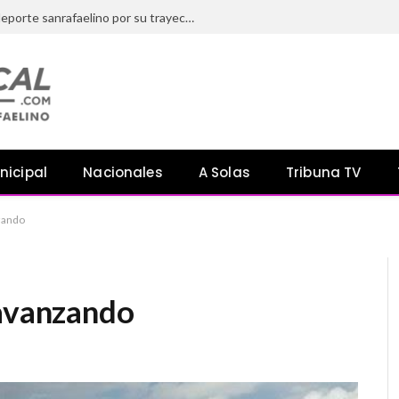
El HCD distinguió a referentes del deporte sanrafaelino por su trayectoria y aporte a la comunidad
nicipal
Nacionales
A Solas
Tribuna TV
nzando
 avanzando