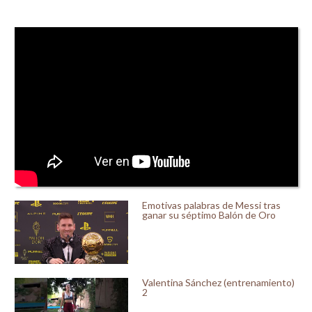
Emotivas palabras de Messi tras
ganar su séptimo Balón de Oro
Valentina Sánchez (entrenamiento)
2