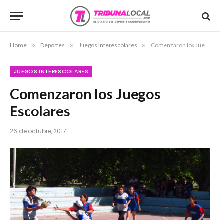
Home
»
Deportes
»
Juegos Interescolares
»
Comenzaron los Juegos Escolares
JUEGOS INTERESCOLARES
Comenzaron los Juegos
Escolares
26 de octubre, 2017