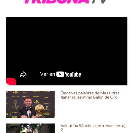
Emotivas palabras de Messi tras
ganar su séptimo Balón de Oro
Valentina Sánchez (entrenamiento)
2