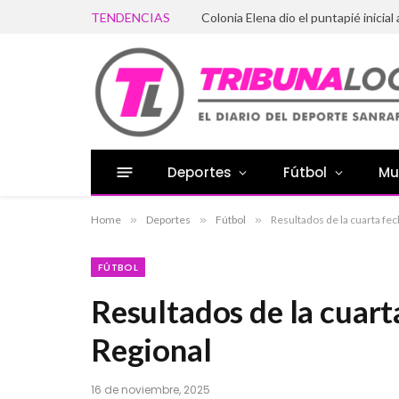
TENDENCIAS
Colonia Elena dio el puntapié inicial 
Deportes
Fútbol
Mu
Home
»
Deportes
»
Fútbol
»
Resultados de la cuarta fe
FÚTBOL
Resultados de la cuart
Regional
16 de noviembre, 2025