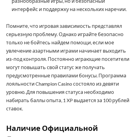
разнообразные игры, но и безопасный
интерфейс и поддержку на нескольких наречии.
Помните, что игровая зависимость представлял
серьезную проблему. Однако играйте безопасно
только не бойтесь найдем помощи, если мое
увлечение азартными играми начинает выходить
из-под контроля. Постоянно играющие посетители
могут повышать свой статус же получать
предусмотренные правилами бонусы. Программа
лояльности Champion Casino состояло из девяти
уровню. Для повышения статуса необходимо
набирать баллы опыта, 1 XP выдается за 100 рублей
ставок.
Наличие Официальной