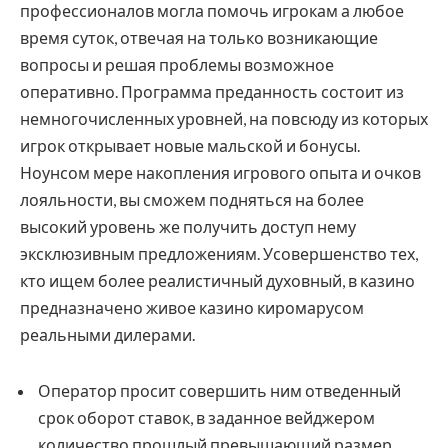
профессионалов могла помочь игрокам а любое
время суток, отвечая на только возникающие
вопросы и решая проблемы возможное
оперативно. Программа преданность состоит из
немногочисленных уровней, на повсюду из которых
игрок открывает новые мальской и бонусы.
Ноунсом мере накопления игрового опыта и очков
лояльности, вы сможем подняться на более
высокий уровень же получить доступ нему
эксклюзивным предложениям. Усовершенство тех,
кто ищем более реалистичный духовный, в казино
предназначено живое казино киромарусом
реальными дилерами.
Оператор просит совершить ним отведенный
срок оборот ставок, в заданное вейджером
количество прошлый превышающий размер