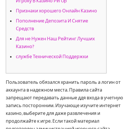
Игроку В Казино Pin Up
Признаки хорошего Онлайн Казино
Пополнение Депозита И Снятие
Средств
Для не Нужен Наш Рейтинг Лучших
Казино?
службе Технической Поддержки
Пользователь обязался хранить пароль а логин от
аккаунта в надежном места. Правила сайта
запрещают передавать данные ддя входа в учетную
запись посторонним. Изучающе изучите интернет
казино, выберите для даже развлечения и
продолжайте к игре. Если такой материал
подготовлен администрацией игорного сайта,