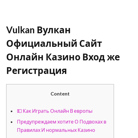
Vulkan Вулкан
Официальный Сайт
Онлайн Казино Вход же
Регистрация
Content
💵 Как Играть Онлайн В европы
Предупреждаем хотите О Подвохах в
Правилах И нормальных Казино