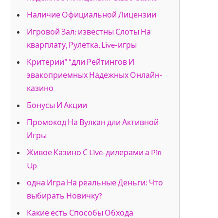
Наличие Официальной Лицензии
Игровой Зал: известны Слоты На
кварплату, Рулетка, Live-игры
Критерии” “дли Рейтингов И
эвакоприемных Надежных Онлайн-
казино
Бонусы И Акции
Промокод На Вулкан дли Активной
Игры
Живое Казино С Live-дилерами а Pin
Up
одна Игра На реальные Деньги: Что
выбирать Новичку?
Какие есть Способы Обхода