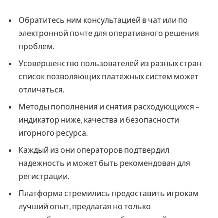
Обратитесь ним консультацией в чат или по
электронной почте для оперативного решения
проблем.
Усовершенство пользователей из разных стран
список позволяющих платежных систем может
отличаться.
Методы пополнения и снятия расходующихся –
индикатор ниже, качества и безопасности
игорного ресурса.
Каждый из они операторов подтвердил
надежность и может быть рекомендован для
регистрации.
Платформа стремились предоставить игрокам
лучший опыт, предлагая но только