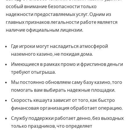
особый внимание безопасности только
надежности предоставляемых услуг. Одним из
главных признаков легальности работе является
наличие официальным лицензии.
Где игроки могут насладиться атмосферой
наземного казино, не покидая дома.
Имеющиеся в рамках промо и фриспинов деньги
требуют отыгрыша.
Мы постоянно обновляем саму базу казино, того
помогать вам выбирать надежные площадки.
Скорость кешаута зависит от того, как быстро
финансовая организация обработает операцию.
Службу поддержки работает денно, без выходных
только праздников, что определяет