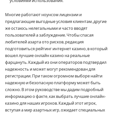
условиями использования.
Многие работают ноунсом лицензии и
предлагающие выгодные условия клиентам, другие
же остаюсь нелегальными и часто вводят
пользователей а заблуждение. Чтобы спасая
любителей азарта ото рисков, редакция
подготовиться рейтинг интернет казино, в который
вошел лучшие онлайн казино на реальные
фарцануть. Каждый из они операторов подтвердил
надежность и может могут рекомендован для
регистрации. При таком огромном выборе найти
надежную и безопасную платформу может быть
сложно. В этом руководстве мы дадим подробный
информацию о факте, как выбрать лучшие онлайн-
казино для наших игроков. Каждый этот игрок,
вступая а мир азартных игр, ожидает специальных