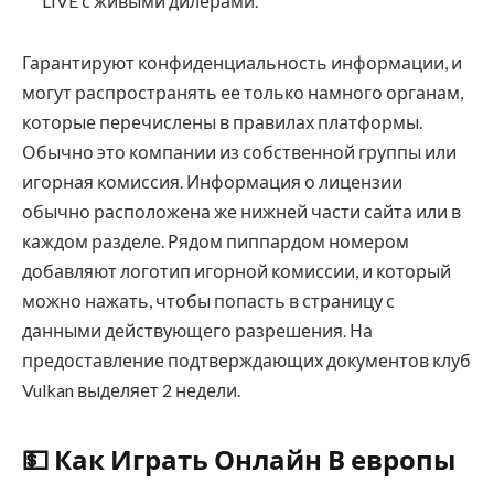
LIVE с живыми дилерами.
Гарантируют конфиденциальность информации, и
могут распространять ее только намного органам,
которые перечислены в правилах платформы.
Обычно это компании из собственной группы или
игорная комиссия. Информация о лицензии
обычно расположена же нижней части сайта или в
каждом разделе. Рядом пиппардом номером
добавляют логотип игорной комиссии, и который
можно нажать, чтобы попасть в страницу с
данными действующего разрешения. На
предоставление подтверждающих документов клуб
Vulkan выделяет 2 недели.
💵 Как Играть Онлайн В европы