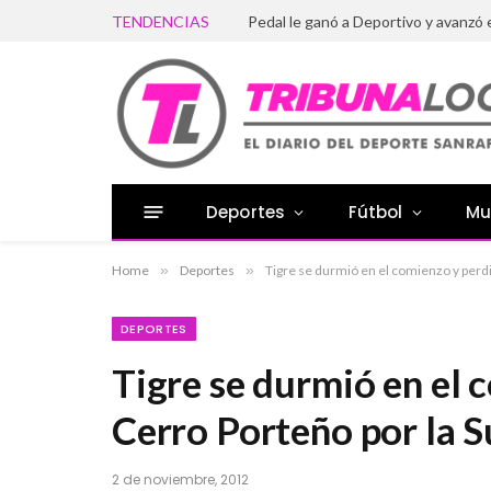
TENDENCIAS
Pedal le ganó a Deportivo y avanzó 
Deportes
Fútbol
Mu
Home
»
Deportes
»
Tigre se durmió en el comienzo y perd
DEPORTES
Tigre se durmió en el 
Cerro Porteño por la 
2 de noviembre, 2012