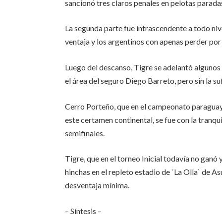
sancionó tres claros penales en pelotas paradas:
La segunda parte fue intrascendente a todo niv
ventaja y los argentinos con apenas perder por 
Luego del descanso, Tigre se adelantó algunos
el área del seguro Diego Barreto, pero sin la s
Cerro Porteño, que en el campeonato paraguayo
este certamen continental, se fue con la tranqu
semifinales.
Tigre, que en el torneo Inicial todavía no gan
hinchas en el repleto estadio de `La Olla` de As
desventaja mínima.
– Síntesis –