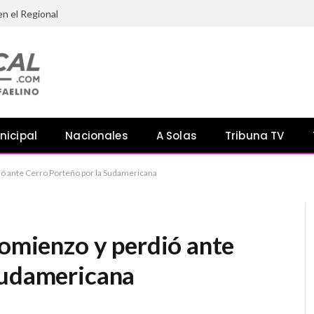
en el Regional
nicipal
Nacionales
A Solas
Tribuna TV
ió ante Cerro Porteño por la Sudamericana
comienzo y perdió ante
Sudamericana