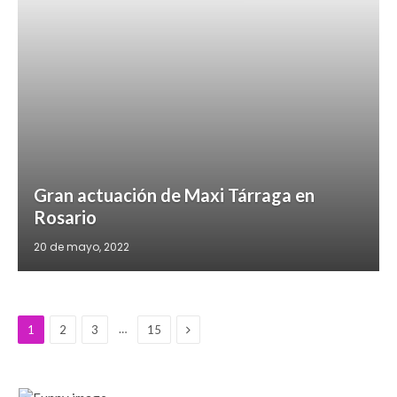
Gran actuación de Maxi Tárraga en
Rosario
20 de mayo, 2022
Next
…
1
2
3
15