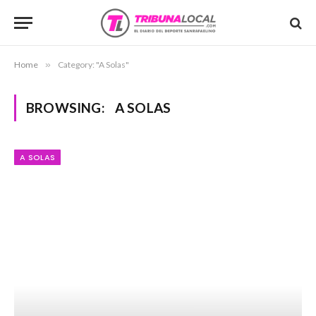
Home
»
Category: "A Solas"
BROWSING:
A SOLAS
A SOLAS