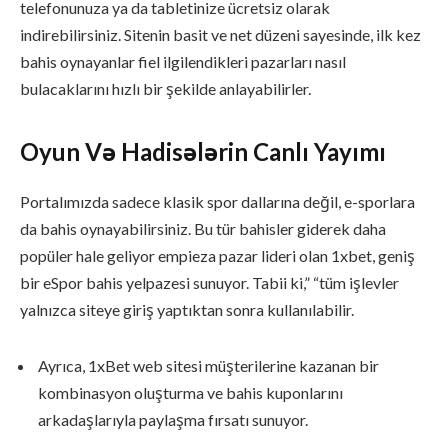
telefonunuza ya da tabletinize ücretsiz olarak
indirebilirsiniz. Sitenin basit ve net düzeni sayesinde, ilk kez
bahis oynayanlar fiel ilgilendikleri pazarları nasıl
bulacaklarını hızlı bir şekilde anlayabilirler.
Oyun Və Hadisələrin Canlı Yayımı
Portalımızda sadece klasik spor dallarına değil, e-sporlara
da bahis oynayabilirsiniz. Bu tür bahisler giderek daha
popüler hale geliyor empieza pazar lideri olan 1xbet, geniş
bir eSpor bahis yelpazesi sunuyor. Tabii ki,” “tüm işlevler
yalnızca siteye giriş yaptıktan sonra kullanılabilir.
Ayrıca, 1xBet web sitesi müşterilerine kazanan bir
kombinasyon oluşturma ve bahis kuponlarını
arkadaşlarıyla paylaşma fırsatı sunuyor.