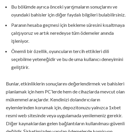
Bu bölümde ayrıca önceki yarışmaların sonuçlarını ve
oyundaki bahisler için diğer faydalı bilgileri bulabilirsiniz.
Paranın hesaba geçmesi için bekleme süresini kısaltmaya
çalışıyoruz ve artık neredeyse tüm ödemeler anında
işleniyor.
Önemli bir özellik, oyuncuların tercih ettikleri dili
seçebilme yeteneğidir ve bu de uma kullanıcı deneyimini
geliştirir.
Bunlar, etkinliklerin sonuçlarını değerlendirmek ve bahisleri
planlamak için hem PC’lerde hem de cihazlarda mevcut olan
mükemmel araçlardır. Kendinizi dolandırıcıların
eylemlerinden korumak için, depozitonuzu yalnızca 1xbet
resmi web sitesinde veya uygulamada yenilemeniz gerekir.
Diğer kaynaklardan gelen bağlantıların kullanılması güvenli
değildir. Şirketimizden yapılan ödemelerde komisyon