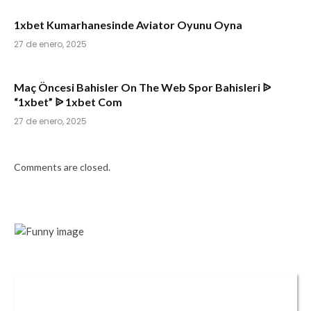
1xbet Kumarhanesinde Aviator Oyunu Oyna
27 de enero, 2025
Maç Öncesi Bahisler On The Web Spor Bahisleri ᐉ
“1xbet” ᐉ 1xbet Com
27 de enero, 2025
Comments are closed.