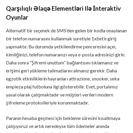
Qarşılıqlı Əlaqə Elementləri Ilə İnteraktiv
Oyunlar
Alternatif bir seçenek de SMS’den gelen bir kodla onaylanan
bir telefon numarasını kullanmak suretiyle 1xbet’e giriş
yapmaktır. Bu durumda yetkilendirme penceresini açın,
kimliğinizi, telefon numaranızı veya e-posta adresinizi girin.
Daha sonra “Şifremi unuttum” bağlantısını tıklamanız ve
erişimi geri yükleme talimatlarını almanız gerekir. Daha
egzotik etkinliklerin hayranları attrazione, snooker, seka
empieza plaj futboluna ilgi gösterebilir. Evet, portalımız
yasal olarak çalışmaktadır ve müşteri verileri modern
şifreleme protokolleriyle korunmaktadır.
Paranın hesaba geçmesi için bekleme süresini kısaltmaya
çalışıyoruz ve artık neredeyse tüm ödemeler anında