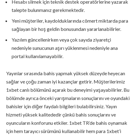
Hesabı silmek için teknik destek operatörlerine yazarak
talepte bulunmanız gerekmektedir.
Yeni müşteriler, kaydolduklarında cömert miktarda para
sağlayan bir hoş geldin bonusundan yararlanabilirler.
Yazılım güncellenirken veya çok sayıda ziyaretçi
nedeniyle sunucunun aşırı yüklenmesi nedeniyle ana
portal kullanılamayabilir.
Yayınlar sırasında bahis yapmak yüksek düzeyde heyecan
sağlar ve çoğu zaman iyi kazançlar getirir. Müşterilerimiz
1xbet canlı bölümünü açarak bu deneyimi yaşayabilirler. Bu
bölümde ayrıca önceki yarışmaların sonuçlarını ve oyundaki
bahisler için diğer faydalı bilgileri bulabilirsiniz. Yayın
hizmeti yüksek kalitededir çünkü bahis sonuçlarını ve
oyuncuların konforunu etkiler. 1xbet TR’de bahis oynamak
için hem tarayıcı sürümünü kullanabilir hem para 1xbet’i