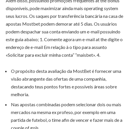
Além disso, possuindo promoções frequentes at the bónus
disponíveis, pode maximizar ainda mais operating system
seus lucros. Os saques por transferência bancária na casa de
apostas Mostbet podem demorar até 5 dias. Os usuários
podem despachar sua conta enviando um e-mail possuindo
este guia abaixo; 1. Comente agora um e-mail at the digite o
endereço de e-mail Em relação à o tipo para assunto
«Solicitar para excluir minha conta” “maisbet». 4.
O propósito desta avaliação da MostBet é fornecer uma
visão abrangente das ofertas de uma companhia,
destacando teus pontos fortes e possíveis áreas sobre
melhoria.
Nas apostas combinadas podem selecionar dois ou mais
mercados na mesma ex profeso, por exemplo em uma
partida de futebol, o time afin de vencer e fazer mais de a
couple of gols.