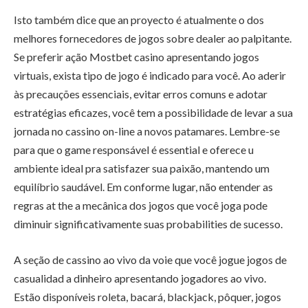
Isto também dice que an proyecto é atualmente o dos
melhores fornecedores de jogos sobre dealer ao palpitante.
Se preferir ação Mostbet casino apresentando jogos
virtuais, exista tipo de jogo é indicado para você. Ao aderir
às precauções essenciais, evitar erros comuns e adotar
estratégias eficazes, você tem a possibilidade de levar a sua
jornada no cassino on-line a novos patamares. Lembre-se
para que o game responsável é essential e oferece u
ambiente ideal pra satisfazer sua paixão, mantendo um
equilíbrio saudável. Em conforme lugar, não entender as
regras at the a mecânica dos jogos que você joga pode
diminuir significativamente suas probabilities de sucesso.
A seção de cassino ao vivo da voie que você jogue jogos de
casualidad a dinheiro apresentando jogadores ao vivo.
Estão disponíveis roleta, bacará, blackjack, pôquer, jogos