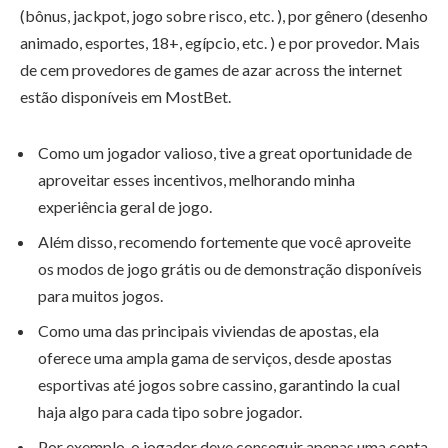
(bônus, jackpot, jogo sobre risco, etc. ), por gênero (desenho
animado, esportes, 18+, egípcio, etc. ) e por provedor. Mais
de cem provedores de games de azar across the internet
estão disponíveis em MostBet.
Como um jogador valioso, tive a great oportunidade de
aproveitar esses incentivos, melhorando minha
experiência geral de jogo.
Além disso, recomendo fortemente que você aproveite
os modos de jogo grátis ou de demonstração disponíveis
para muitos jogos.
Como uma das principais viviendas de apostas, ela
oferece uma ampla gama de serviços, desde apostas
esportivas até jogos sobre cassino, garantindo la cual
haja algo para cada tipo sobre jogador.
Por exemplo, o jogador deve conseguir apenas uma conta