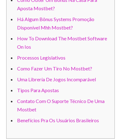
Aposta Mostbet?
Há Algum Bônus Systems Promoção
Disponível Mhh Mostbet?
How To Download The Mostbet Software
On Ios
Processos Legislativos
Como Fazer Um Tiro No Mostbet?
Uma Librería De Jogos Incomparável
Tipos Para Apostas
Contato Com O Suporte Técnico De Uma
Mostbet
Benefícios Pra Os Usuários Brasileiros