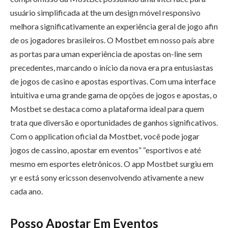
usuário simplificada at the um design móvel responsivo
melhora significativamente an experiência geral de jogo afin
de os jogadores brasileiros. O Mostbet em nosso país abre
as portas para uman experiência de apostas on-line sem
precedentes, marcando o início da nova era pra entusiastas
de jogos de casino e apostas esportivas. Com uma interface
intuitiva e uma grande gama de opções de jogos e apostas, o
Mostbet se destaca como a plataforma ideal para quem
trata que diversão e oportunidades de ganhos significativos.
Com o application oficial da Mostbet, você pode jogar
jogos de cassino, apostar em eventos” “esportivos e até
mesmo em esportes eletrônicos. O app Mostbet surgiu em
yr e está sony ericsson desenvolvendo ativamente a new
cada ano.
Posso Apostar Em Eventos