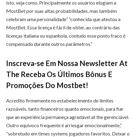
isto, veja como. Principalmente os usuários elogiam a
MostBet por suas altas probabilidades, mas também
celebram uma personalidade” “conhecida que atestou a
MostBet. Essa licença é fácil de obter, ao contrário das
licenças italiana ou espanhola, contudo esse ponto fraco é
compensado durante outros parâmetros.”
Inscreva-se Em Nossa Newsletter At
The Receba Os Últimos Bônus E
Promoções Do Mostbet!
Acredito firmemente no estabelecimento de limites
razoáveis, tanto financeiros quanto emocionais, para fiar
que an experiência permaneça agradável at the gerenciável.
Outro equívoco frequente é arriesgar emocionalmente,”
“sobretudo em times systems jogadores favoritos. Deixar o