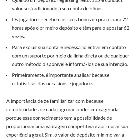
valor será adicionado à sua conta de bônus.
Os jogadores recebem os seus bónus no prazo para 72
horas após o primeiro depósito e têm para o apostar 62
vezes.
Para excluir sua conta, é necessário entrar em contato
com um suporte por meio da linha direta ou de qualquer
outro método disponível e informá-los de sua intenção.
Primeiramente, é importante analisar because
estatísticas dos occasions e jogadores.
A importância de ze familiarizar com because
complexidades de cada jogo não pode ser exagerada,
porque esse conhecimento tem a possibilidade de
proporcionar uma vantagem competitiva e aprimorar sua
experiência geral. Sim, o valor do depósito mínimo varia