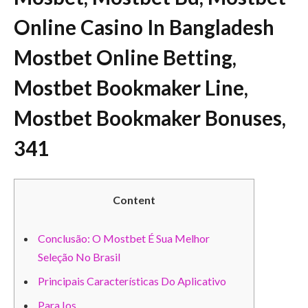
Online Casino In Bangladesh
Mostbet Online Betting,
Mostbet Bookmaker Line,
Mostbet Bookmaker Bonuses,
341
Content
Conclusão: O Mostbet É Sua Melhor
Seleção No Brasil
Principais Características Do Aplicativo
Para Ios