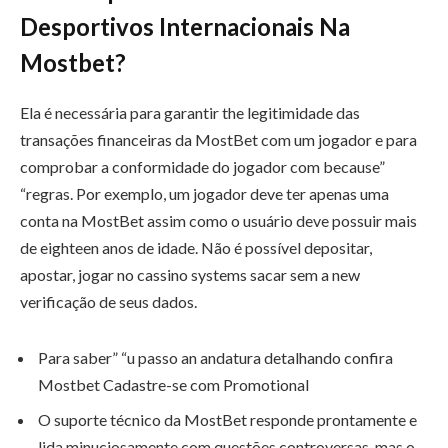
Desportivos Internacionais Na
Mostbet?
Ela é necessária para garantir the legitimidade das
transações financeiras da MostBet com um jogador e para
comprobar a conformidade do jogador com because”
“regras. Por exemplo, um jogador deve ter apenas uma
conta na MostBet assim como o usuário deve possuir mais
de eighteen anos de idade. Não é possível depositar,
apostar, jogar no cassino systems sacar sem a new
verificação de seus dados.
Para saber” “u passo an andatura detalhando confira
Mostbet Cadastre-se com Promotional
O suporte técnico da MostBet responde prontamente e
lida minuciosamente com questões controversas, mas o