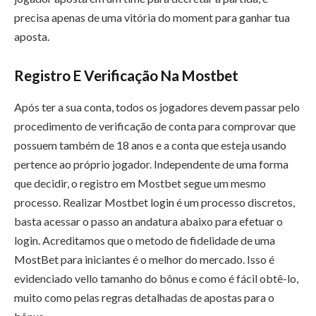
precisa apenas de uma vitória do moment para ganhar tua
aposta.
Registro E Verificação Na Mostbet
Após ter a sua conta, todos os jogadores devem passar pelo
procedimento de verificação de conta para comprovar que
possuem também de 18 anos e a conta que esteja usando
pertence ao próprio jogador. Independente de uma forma
que decidir, o registro em Mostbet segue um mesmo
processo. Realizar Mostbet login é um processo discretos,
basta acessar o passo an andatura abaixo para efetuar o
login. Acreditamos que o metodo de fidelidade de uma
MostBet para iniciantes é o melhor do mercado. Isso é
evidenciado vello tamanho do bônus e como é fácil obtê-lo,
muito como pelas regras detalhadas de apostas para o