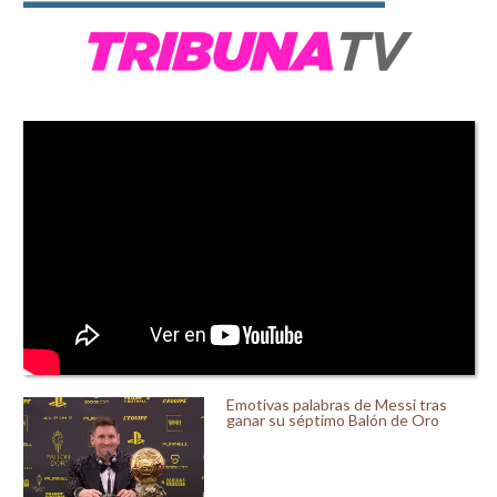
Emotivas palabras de Messi tras
ganar su séptimo Balón de Oro