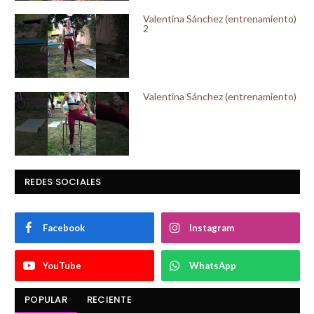
Valentina Sánchez (entrenamiento)
2
Valentina Sánchez (entrenamiento)
REDES SOCIALES
Facebook
Instagram
YouTube
WhatsApp
POPULAR
RECIENTE