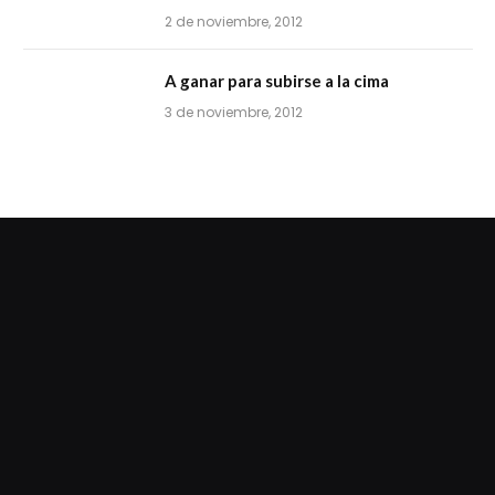
2 de noviembre, 2012
A ganar para subirse a la cima
3 de noviembre, 2012
dziwnezegarki.pl