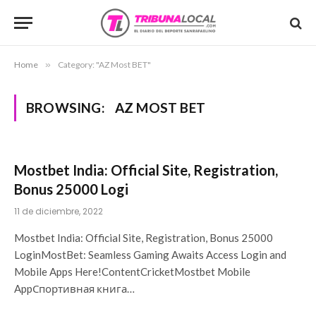
Home
»
Category: "AZ Most BET"
BROWSING:
AZ MOST BET
Mostbet India: Official Site, Registration,
Bonus 25000 Logi
11 de diciembre, 2022
Mostbet India: Official Site, Registration, Bonus 25000
LoginMostBet: Seamless Gaming Awaits Access Login and
Mobile Apps Here!ContentCricketMostbet Mobile
AppСпортивная книга…