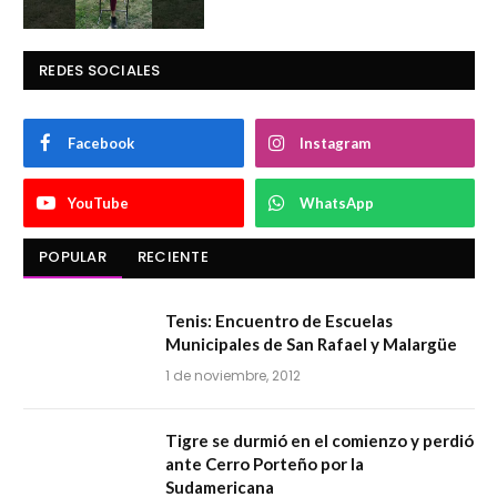
REDES SOCIALES
Facebook
Instagram
YouTube
WhatsApp
POPULAR
RECIENTE
Tenis: Encuentro de Escuelas
Municipales de San Rafael y Malargüe
1 de noviembre, 2012
Tigre se durmió en el comienzo y perdió
ante Cerro Porteño por la
Sudamericana