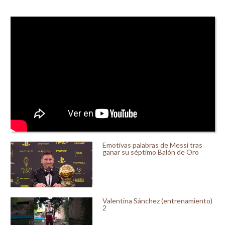
Emotivas palabras de Messi tras
ganar su séptimo Balón de Oro
Valentina Sánchez (entrenamiento)
2