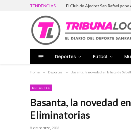
TENDENCIAS
El Club de Ajedrez San Rafael pone
Deportes
Fútbol
Mu
Home
»
Deportes
»
Basanta, la novedad en la lista de Sabel
DEPORTES
Basanta, la novedad en 
Eliminatorias
8 de marzo, 2013