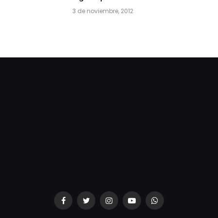
3 de noviembre, 2012
dziwnezegarki.pl
Facebook
Twitter
Instagram
YouTube
WhatsApp