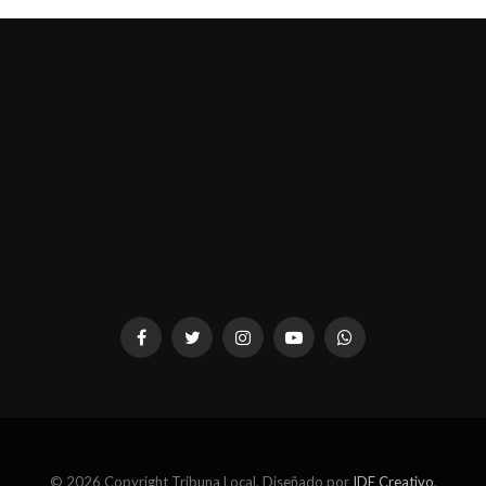
dziwnezegarki.pl
Facebook
Twitter
Instagram
YouTube
WhatsApp
© 2026 Copyright Tribuna Local. Diseñado por
IDE Creativo
.