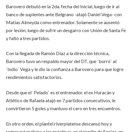
Barovero debutó en la 2da. fecha del Inicial, luego de ir al
banco de suplentes ante Belgrano -atajó Daniel Vega- con
Matías Almeyda como entrenador. Solamente se ausentó
por lesión, luego de sufrir un desgarro con Unión de Santa Fe
y faltó a tres partidos.
Con la llegada de Ramón Díaz a la dirección técnica,
Barovero tuvo un respaldo mayor del DT, que `borró` al
`Indio` Vega y le dio la confianza a Barovero para que logre
rendimientos satisfactorios.
Desde que el `Pelado` es el entrenador, el ex Huracán y
Atlético de Rafaela atajó en 7 partidos consecutivos, le
convirtieron 5 goles y mantuvo el cero en tres encuentros.
En otro orden, el plantel riverplatense descansó hoy y
regresará mañana a las prácticas, en el predio de Ezeiza, en