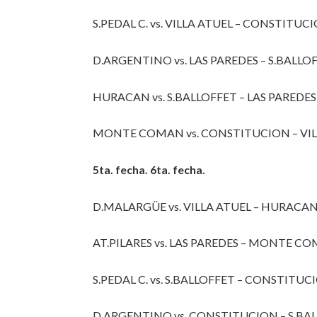
S.PEDAL C. vs. VILLA ATUEL – CONSTITU
D.ARGENTINO vs. LAS PAREDES – S.BALLO
HURACAN vs. S.BALLOFFET – LAS PAREDES v
MONTE COMAN vs. CONSTITUCION – VILLA
5ta. fecha. 6ta. fecha.
D.MALARGÜE vs. VILLA ATUEL – HURACAN
AT.PILARES vs. LAS PAREDES – MONTE C
S.PEDAL C. vs. S.BALLOFFET – CONSTITUCIO
D.ARGENTINO vs. CONSTITUCION – S.BALL