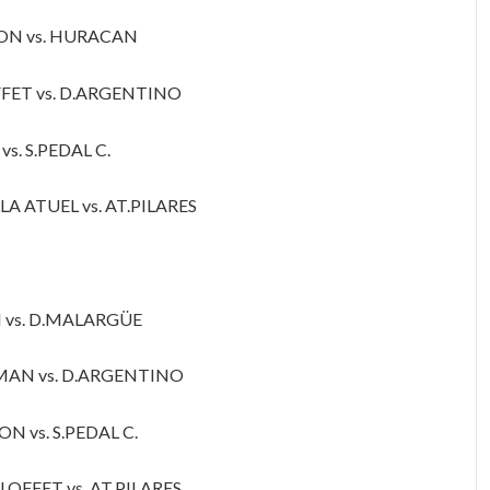
CION vs. HURACAN
FFET vs. D.ARGENTINO
s. S.PEDAL C.
 ATUEL vs. AT.PILARES
 vs. D.MALARGÜE
OMAN vs. D.ARGENTINO
N vs. S.PEDAL C.
OFFET vs. AT.PILARES