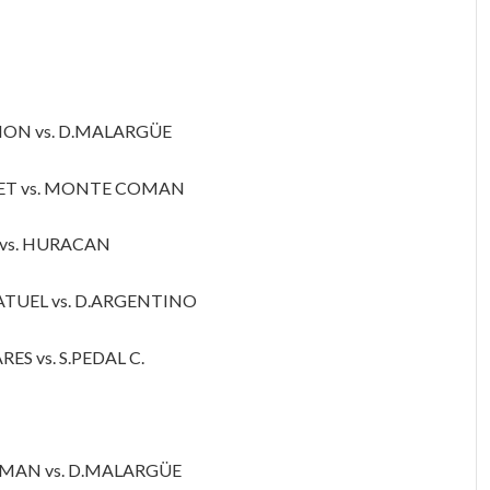
CION vs. D.MALARGÜE
FFET vs. MONTE COMAN
 vs. HURACAN
ATUEL vs. D.ARGENTINO
ES vs. S.PEDAL C.
OMAN vs. D.MALARGÜE