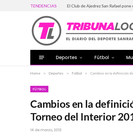
TENDENCIAS
El Club de Ajedrez San Rafael pone
Deportes
Fútbol
Mu
Home
»
Deportes
»
Fútbol
»
Cambios en la definición de
FÚTBOL
Cambios en la definició
Torneo del Interior 20
14 de marzo, 2013