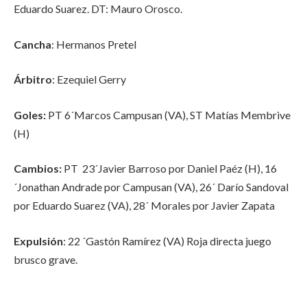
Eduardo Suarez. DT: Mauro Orosco.
Cancha
: Hermanos Pretel
Árbitro
: Ezequiel Gerry
Goles:
PT 6´Marcos Campusan (VA), ST Matías Membrive
(H)
Cambios:
PT 23´Javier Barroso por Daniel Paéz (H), 16
´Jonathan Andrade por Campusan (VA), 26´ Darío Sandoval
por Eduardo Suarez (VA), 28´ Morales por Javier Zapata
Expulsión
: 22 ´Gastón Ramírez (VA) Roja directa juego
brusco grave.