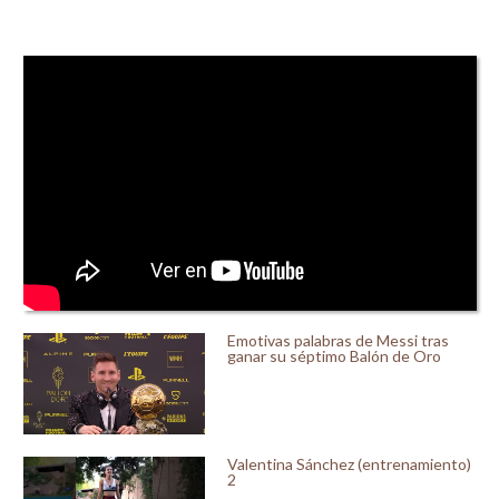
Emotivas palabras de Messi tras
ganar su séptimo Balón de Oro
Valentina Sánchez (entrenamiento)
2