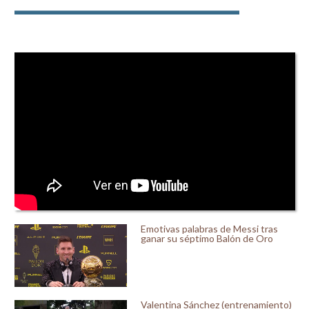
Emotivas palabras de Messi tras
ganar su séptimo Balón de Oro
Valentina Sánchez (entrenamiento)