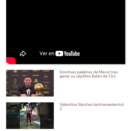
Emotivas palabras de Messi tras
ganar su séptimo Balón de Oro
Valentina Sánchez (entrenamiento)
2