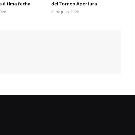
la última fecha
del Torneo Apertura
2026
31 de julio, 2026
dziwnezegarki.pl