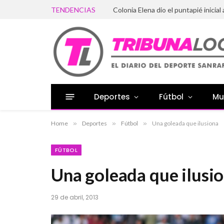
TENDENCIAS
Colonia Elena dio el puntapié inicial 
Deportes
Fútbol
Mu
Home
»
Deportes
»
Fútbol
»
Una goleada que ilusiona
FÚTBOL
Una goleada que ilusi
29 de abril, 2013