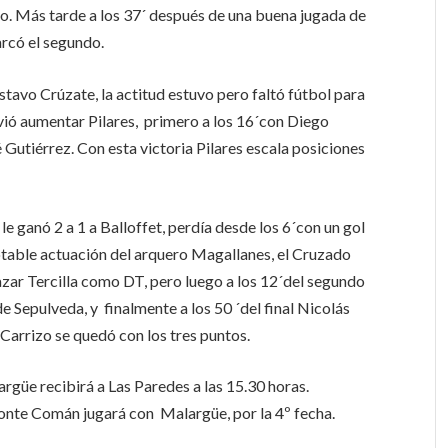
o. Más tarde a los 37´ después de una buena jugada de
arcó el segundo.
stavo Crúzate, la actitud estuvo pero faltó fútbol para
lvió aumentar Pilares, primero a los 16´con Diego
 Gutiérrez. Con esta victoria Pilares escala posiciones
le ganó 2 a 1 a Balloffet, perdía desde los 6´con un gol
notable actuación del arquero Magallanes, el Cruzado
azar Tercilla como DT, pero luego a los 12´del segundo
 Sepulveda, y finalmente a los 50 ´del final Nicolás
 Carrizo se quedó con los tres puntos.
güe recibirá a Las Paredes a las 15.30 horas.
Monte Comán jugará con Malargüe, por la 4º fecha.