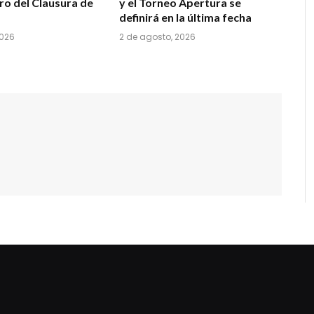
ro del Clausura de
y el Torneo Apertura se
definirá en la última fecha
2026
2 de agosto, 2026
dziwnezegarki.pl