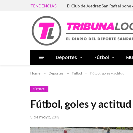
TENDENCIAS
El Club de Ajedrez San Rafael pone
Deportes
Fútbol
Mu
Home
»
Deportes
»
Fútbol
»
Fútbol, goles y actitud
FÚTBOL
Fútbol, goles y actitud
5 de mayo, 2013