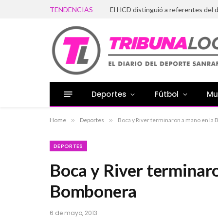
TENDENCIAS
Deportes
Fútbol
Mu
Home
»
Deportes
»
Boca y River terminaron a mano en la
DEPORTES
Boca y River terminar
Bombonera
6 de mayo, 2013