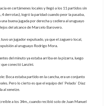
cia en certámenes locales y llegó a los 11 partidos sin
 4 derrotas), logró la paridad cuando peor la pasaba,
ra una buena jugada por derecha y cediera al uruguayo
a lejos del alcance de Marcelo Barovero.
 tuvo un jugador expulsado, ya que el zaguero local,
a expulsión al uruguayo Rodrigo Mora.
antes del minuto ya estaba arriba en la pizarra, luego
 que conectó Lanzini.
mple: Boca estaba partido en la cancha, era un conjunto
vales. Pero lo cierto es que el equipo del `Pelado` Díaz
a al xeneize.
ncreíble a los 34m., cuando recibió solo de Juan Manuel