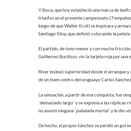
Y Boca, que hoy estableció una marca de inefica
triunfos en el presente campeonato (7 empates,
luego de que Walter Erviti se inspirara y arma
Santiago Silva, que definió colocando la pelot
El partido, de tono menor y con mucha fricción,
Guillermo Burdisso, vio la tarjeta roja por un
River insinuó superioridad desde el arranque y 
de un buen centro del uruguayo Carlos Sánchez
La sensación, a partir de esa conquista, fue si
`demasiado largo` y se exponía a las réplicas ri
no asestó ninguna `puñalada mortal` y le dio vid
De hecho, el propio Sánchez se perdió un gol i