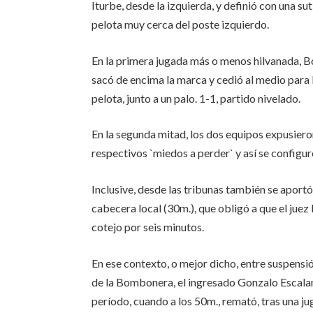
Iturbe, desde la izquierda, y definió con una su
pelota muy cerca del poste izquierdo.
En la primera jugada más o menos hilvanada, Bo
sacó de encima la marca y cedió al medio para l
pelota, junto a un palo. 1-1, partido nivelado.
En la segunda mitad, los dos equipos expusieron
respectivos `miedos a perder` y así se configu
Inclusive, desde las tribunas también se aportó
cabecera local (30m.), que obligó a que el juez
cotejo por seis minutos.
En ese contexto, o mejor dicho, entre suspensi
de la Bombonera, el ingresado Gonzalo Escalant
período, cuando a los 50m., remató, tras una j