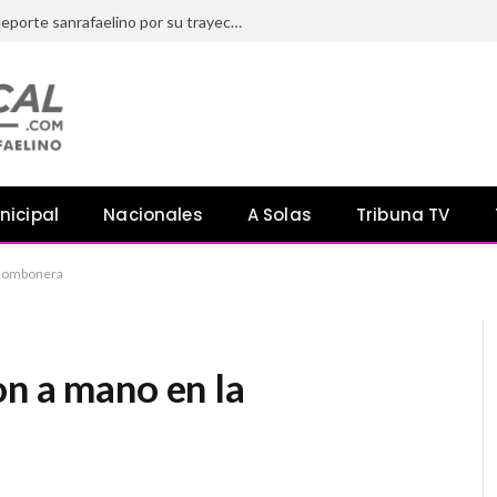
El HCD distinguió a referentes del deporte sanrafaelino por su trayectoria y aporte a la comunidad
nicipal
Nacionales
A Solas
Tribuna TV
 Bombonera
on a mano en la