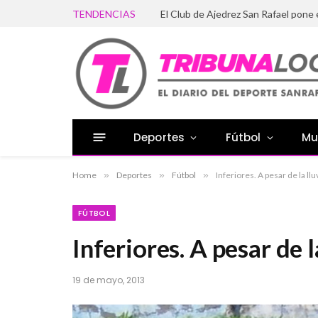
TENDENCIAS
El Club de Ajedrez San Rafael pone
Deportes
Fútbol
Mu
Home
»
Deportes
»
Fútbol
»
Inferiores. A pesar de la ll
FÚTBOL
Inferiores. A pesar de l
19 de mayo, 2013