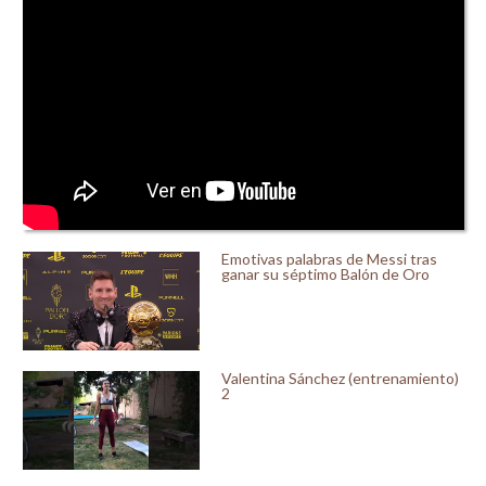
Emotivas palabras de Messi tras
ganar su séptimo Balón de Oro
Valentina Sánchez (entrenamiento)
2