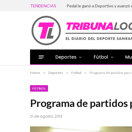
TENDENCIAS
Pedal le ganó a Deportivo y avanzó 
Deportes
Fútbol
Mu
Home
»
Deportes
»
Fútbol
»
Programa de partidos para 
FÚTBOL
Programa de partidos p
21 de agosto, 2013