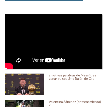
Emotivas palabras de Messi tras
ganar su séptimo Balón de Oro
Valentina Sánchez (entrenamiento)
2