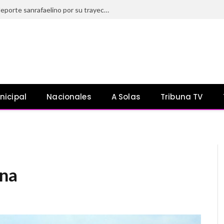
El HCD distinguió a referentes del deporte sanrafaelino por su trayectoria y aporte a la comunidad
nicipal
Nacionales
A Solas
Tribuna TV
ona