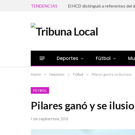
TENDENCIAS
Deportes
Fútbol
Mu
Home
»
Deportes
»
Fútbol
»
Pilares ganó y se ilusiona
FÚTBOL
Pilares ganó y se ilusi
1 de septiembre, 2013