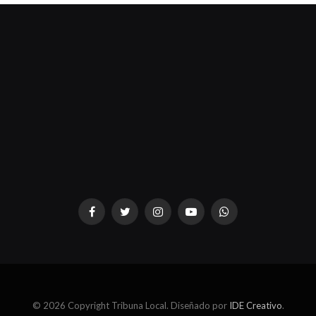
dziwnezegarki.pl
Facebook
Twitter
Instagram
YouTube
WhatsApp
© 2026 Copyright Tribuna Local. Diseñado por
IDE Creativo
.