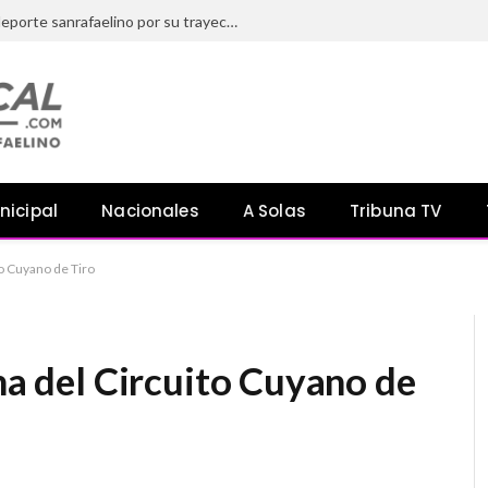
El HCD distinguió a referentes del deporte sanrafaelino por su trayectoria y aporte a la comunidad
nicipal
Nacionales
A Solas
Tribuna TV
to Cuyano de Tiro
cha del Circuito Cuyano de