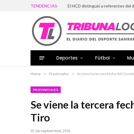
TENDENCIAS
Deportes
Fútbol
Mu
Home
»
Provinciales
»
Se viene la tercera fecha del Circui
PROVINCIALES
Se viene la tercera fe
Tiro
10 de septiembre, 2013