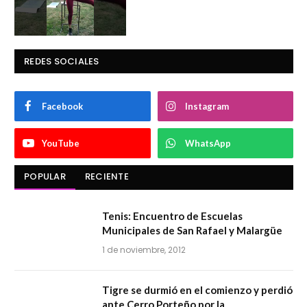
REDES SOCIALES
Facebook
Instagram
YouTube
WhatsApp
POPULAR
RECIENTE
Tenis: Encuentro de Escuelas
Municipales de San Rafael y Malargüe
1 de noviembre, 2012
Tigre se durmió en el comienzo y perdió
ante Cerro Porteño por la