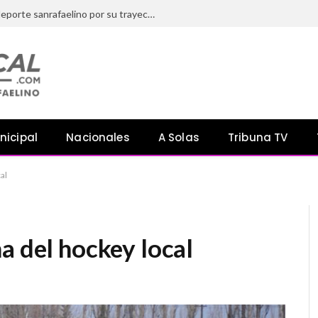
El HCD distinguió a referentes del deporte sanrafaelino por su trayectoria y aporte a la comunidad
nicipal
Nacionales
A Solas
Tribuna TV
al
a del hockey local