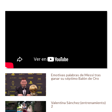
Emotivas palabras de Messi tras
ganar su séptimo Balón de Oro
Valentina Sánchez (entrenamiento)
2