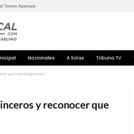
el Torneo Apertura
nicipal
Nacionales
A Solas
Tribuna TV
nocer que Central jugó mejor”
sinceros y reconocer que