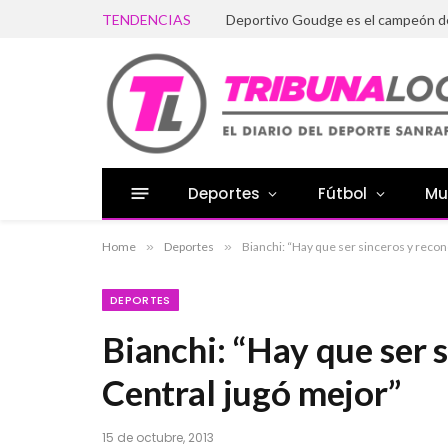
TENDENCIAS
Deportivo Goudge es el campeón d
Deportes
Fútbol
Mu
Home
»
Deportes
»
Bianchi: “Hay que ser sinceros y reco
DEPORTES
Bianchi: “Hay que ser 
Central jugó mejor”
15 de octubre, 2013