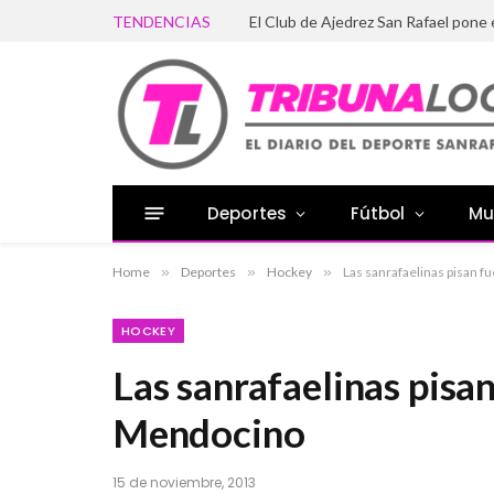
TENDENCIAS
El Club de Ajedrez San Rafael pone
Deportes
Fútbol
Mu
Home
»
Deportes
»
Hockey
»
Las sanrafaelinas pisan 
HOCKEY
Las sanrafaelinas pisan
Mendocino
15 de noviembre, 2013