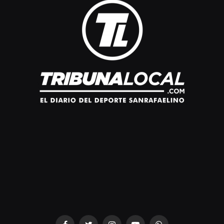
dziwnezegarki.pl