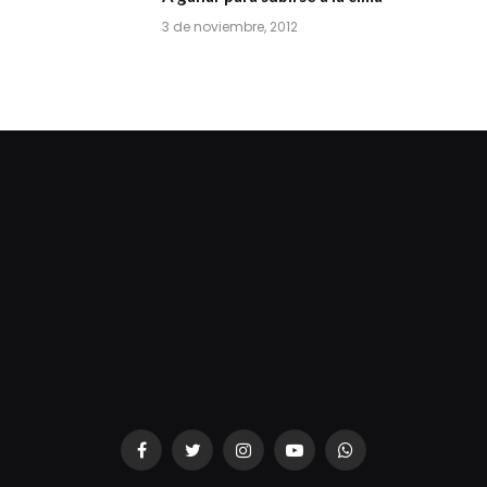
3 de noviembre, 2012
dziwnezegarki.pl
Facebook
Twitter
Instagram
YouTube
WhatsApp